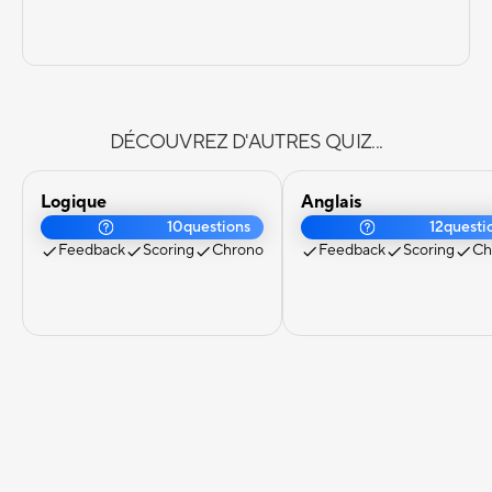
DÉCOUVREZ D'AUTRES QUIZ...
Logique
Anglais
10
questions
12
questi
Feedback
Scoring
Chrono
Feedback
Scoring
Ch