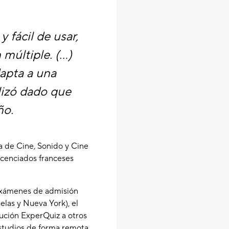
 fácil de usar,
últiple. (...)
apta a una
lizó dado que
ño.
a de Cine, Sonido y Cine
licenciados franceses
 exámenes de admisión
elas y Nueva York), el
lución ExperQuiz a otros
studios de forma remota