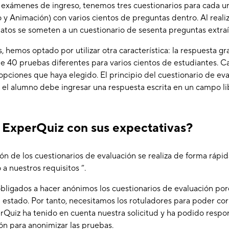
exámenes de ingreso, tenemos tres cuestionarios para cada 
o y Animación) con varios cientos de preguntas dentro. Al reali
datos se someten a un cuestionario de sesenta preguntas extraíd
hemos optado por utilizar otra característica: la respuesta gra
e 40 pruebas diferentes para varios cientos de estudiantes. C
 opciones que haya elegido. El principio del cuestionario de ev
el alumno debe ingresar una respuesta escrita en un campo lib
ExperQuiz con sus expectativas?
ón de los cuestionarios de evaluación se realiza de forma rápida
a nuestros requisitos ”.
obligados a hacer anónimos los cuestionarios de evaluación po
estado. Por tanto, necesitamos los rotuladores para poder corr
rQuiz ha tenido en cuenta nuestra solicitud y ha podido respo
n para anonimizar las pruebas.