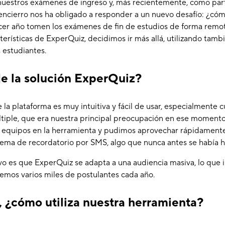
uestros exámenes de ingreso y, más recientemente, como par
 encierro nos ha obligado a responder a un nuevo desafío: ¿c
cer año tomen los exámenes de fin de estudios de forma rem
terísticas de ExperQuiz, decidimos ir más allá, utilizando tamb
 estudiantes.
de la solución ExperQuiz?
 la plataforma es muy intuitiva y fácil de usar, especialmente 
iple, que era nuestra principal preocupación en ese momento.
os equipos en la herramienta y pudimos aprovechar rápidamente
tema de recordatorio por SMS, algo que nunca antes se había 
ivo es que ExperQuiz se adapta a una audiencia masiva, lo qu
emos varios miles de postulantes cada año.
 ¿cómo utiliza nuestra herramienta?