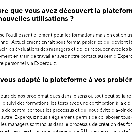
ure que vous avez découvert la plateform
ouvelles utilisations ?
lise l’outil essentiellement pour les formations mais on est en tr
nnel. Actuellement on fait sous format papier, ce qui devient l
ecevoir les évaluations des managers et de les recouper avec les 
ent en train de travailler avec notre contact au sein d’Exper
tre personnel via Experquiz.
ous adapté la plateforme à vos problé
eurs de nos problématiques dans le sens où tout peut se faire s
 le suivi des formations, les tests avec une certification à la clé,
 de centraliser tous les processus et qui nous évite d’avoir de
l’autre. Experquiz nous a également permis de collaborer tous
les managers sont inclus dans le processus de création des f
s et des questions, que notre équipe RH intègre sur la plate