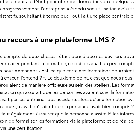
ntiellement au début pour offrir des formations aux quelques
Puis progressivement, l’entreprise a étendu son utilisation à d’
stratifs, souhaitant à terme que l’outil ait une place centrale
eu recours à une plateforme LMS ?
compte de deux choses : étant donné que nos ouvriers travail
les remplacer pendant la formation, ce qui devenait un peu compl
 nous demander « Est-ce que certaines formations pourraient 
 chacun l’entend ? ». Le deuxième point, c’est que nous no
oulaient de manière officieuse au sein des ateliers. Les format
testation qui assurait que les personnes avaient suivi la formati
uvait parfois entraîner des accidents alors qu’une formation av
 que ça avait été fait et que la personne avait bien compris ?
il faut également s’assurer que la personne a assimilé les info
soin de formaliser les formations via la plateforme et de réalis
via une certification.