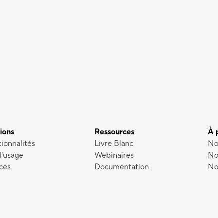
ions
Ressources
À 
ionnalités
Livre Blanc
No
d'usage
Webinaires
No
ces
Documentation
No