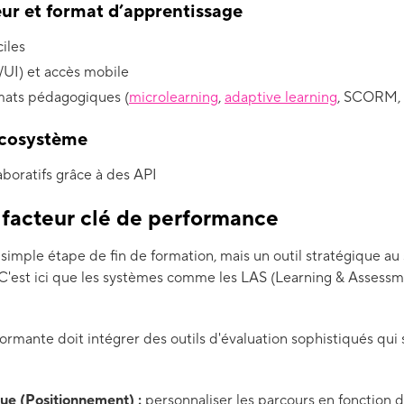
eur et format d’apprentissage
ciles
X/UI) et accès mobile
mats pédagogiques (
microlearning
,
adaptive learning
, SCORM, c
écosystème
aboratifs grâce à des API
e facteur clé de performance
 simple étape de fin de formation, mais un outil stratégique a
. C'est ici que les systèmes comme les LAS (Learning & Assess
mante doit intégrer des outils d'évaluation sophistiqués qui s
ue (Positionnement) :
personnaliser les parcours en fonction 