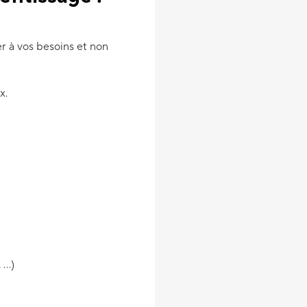
ter à vos besoins et non
x.
 …)