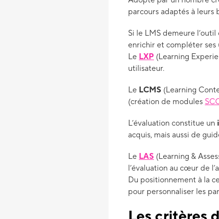
Adopté par un nombre croi
parcours adaptés à leurs 
Si le LMS demeure l’outi
enrichir et compléter ses
Le
LXP
(Learning Experie
utilisateur.
Le
LCMS
(Learning Conte
(création de modules
SC
L’évaluation constitue un
i
acquis, mais aussi de gui
Le
LAS
(Learning & Asses
l’évaluation au cœur de l’
Du positionnement à la ce
pour personnaliser les pa
Les critères 