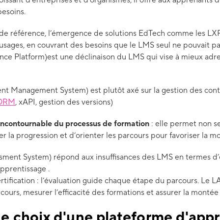
ssant d’entreprises et d’organismes, il offre aux apprenants d
besoins.
l de référence, l’émergence de solutions EdTech comme les LX
 usages, en couvrant des besoins que le LMS seul ne pouvait pa
nce Platform)est une déclinaison du LMS qui vise à mieux adre
nt Management System) est plutôt axé sur la gestion des co
ORM
, xAPI, gestion des versions)
ncontournable du processus de formation
: elle permet non s
der la progression et d’orienter les parcours pour favoriser la
sment System) répond aux insuffisances des LMS en termes d’
apprentissage .
rtification : l’évaluation guide chaque étape du parcours. Le 
rcours, mesurer l’efficacité des formations et assurer la mont
de choix d'une plateforme d'appr