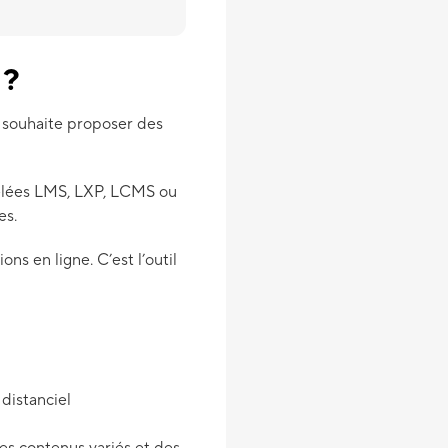
 ?
i souhaite proposer des
ppelées LMS, LXP, LCMS ou
es.
s en ligne. C’est l’outil
 distanciel