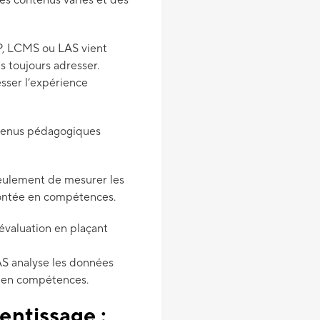
es contenus variés et des
P, LCMS ou LAS vient
s toujours adresser.
sser l’expérience
ntenus pédagogiques
eulement de mesurer les
 montée en compétences.
évaluation en plaçant
LAS analyse les données
ée en compétences.
entissage :