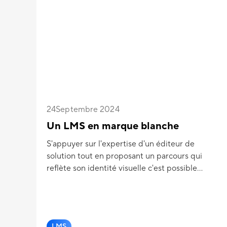
24
Septembre 2024
n
Un LMS en marque blanche
S'appuyer sur l'expertise d'un éditeur de
solution tout en proposant un parcours qui
reflète son identité visuelle c'est possible
qui
grâce aux plateformes de digital learning en
marque blanche !
LMS