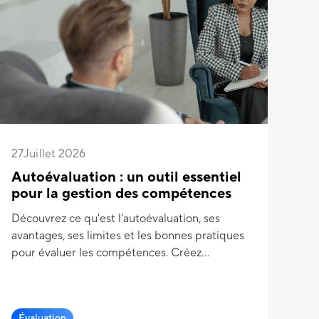
27
Juillet 2026
21
Autoévaluation : un outil essentiel
Le
pour la gestion des compétences
Déc
Découvrez ce qu'est l'autoévaluation, ses
éva
avantages, ses limites et les bonnes pratiques
d'
pour évaluer les compétences. Créez
facilement vos autoévaluations avec Experquiz.
Évaluation
L